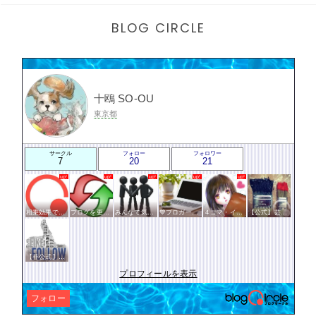
BLOG CIRCLE
十鴎 SO-OU
東京都
サークル
フォロー
フォロワー
7
20
21
相乗効果でWINWIN!「はてブ・ランキング」応援サークル！！！
ブログを更新したらここで報告
みんなで気軽にアクセスアップ
💙ブロガー応援&更新報告♪💙
４コマ・イラスト描いてます
【公式】芸術・人文サークル
【非公式】相互フォローサークル
プロフィールを表示
フォロー