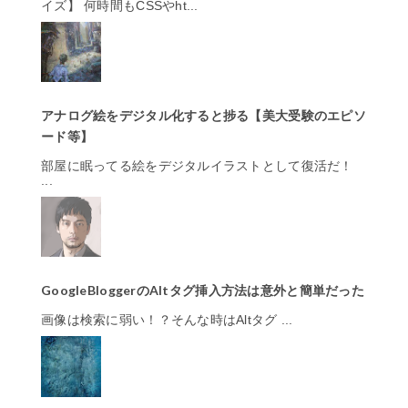
イズ】 何時間もCSSやht...
アナログ絵をデジタル化すると捗る【美大受験のエピソ
ード等】
部屋に眠ってる絵をデジタルイラストとして復活だ！
...
GoogleBloggerのAltタグ挿入方法は意外と簡単だった
画像は検索に弱い！？そんな時はAltタグ ...